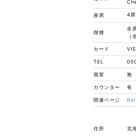
Che
4
座席
全
喫煙
（
カード
VI
TEL
05
個室
無
カウンター
有
関連ページ
Re
住所
北