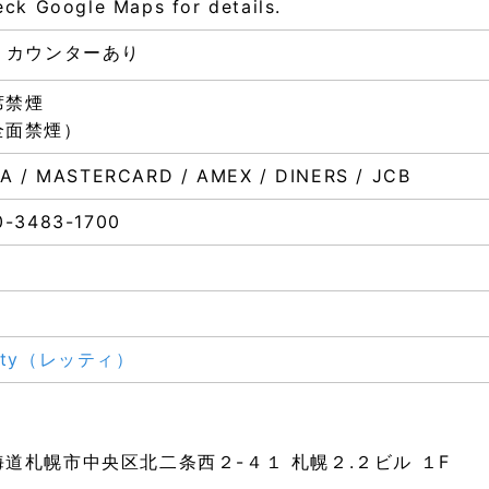
ck Google Maps for details.
席 カウンターあり
席禁煙
全面禁煙）
SA / MASTERCARD / AMEX / DINERS / JCB
0-3483-1700
tty（レッティ）
海道札幌市中央区北二条西２-４１ 札幌２.２ビル １F