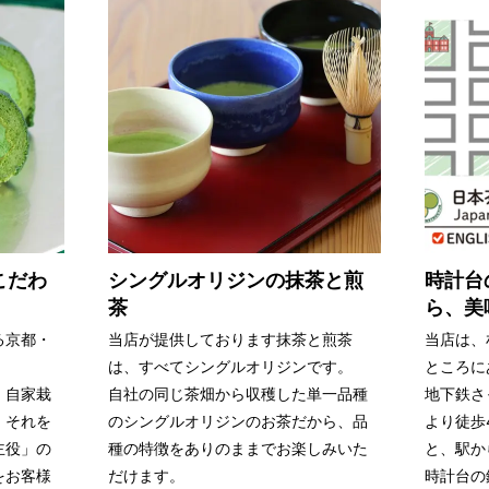
こだわ
シングルオリジンの抹茶と煎
時計台
茶
ら、美
る京都・
当店が提供しております抹茶と煎茶
当店は、
は、すべてシングルオリジンです。
ところに
、自家栽
自社の同じ茶畑から収穫した単一品種
地下鉄さ
、それを
のシングルオリジンのお茶だから、品
より徒歩
主役」の
種の特徴をありのままでお楽しみいた
と、駅か
をお客様
だけます。
時計台の